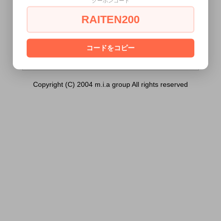
クーポンコード
クリーミー）は18歳未満の方には販売でき
ません。
RAITEN200
あなたは18歳以上ですか？
[ はい ]
[ いいえ ]
コードをコピー
Copyright (C) 2004 m.i.a group All rights reserved