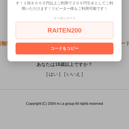
す！１回６０００円以上ご利用で２００円引きとしてご利
用いただけます！リピーター様もご利用可能です！
クーポンコード
RAITEN200
無料●GENERATOR～自家発電～ フェザートルネー
コードをコピー
方には販売できません。
あなたは18歳以上ですか？
[ はい ]
[ いいえ ]
Copyright (C) 2004 m.i.a group All rights reserved