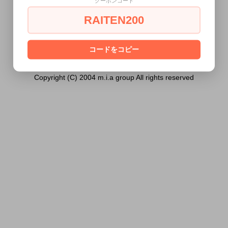
クーポンコード
ません。
RAITEN200
あなたは18歳以上ですか？
[ はい ]
[ いいえ ]
コードをコピー
Copyright (C) 2004 m.i.a group All rights reserved