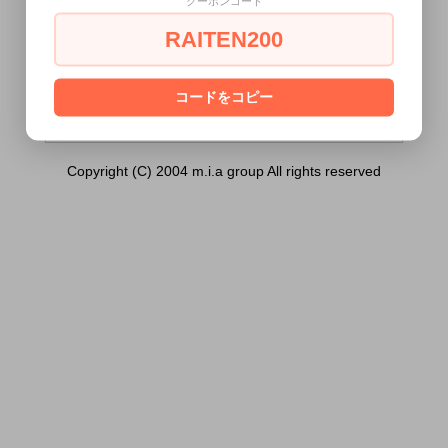
クーポンコード
ＧＯ）は18歳未満の方には販売できませ
ん。
RAITEN200
あなたは18歳以上ですか？
[ はい ]
[ いいえ ]
コードをコピー
Copyright (C) 2004 m.i.a group All rights reserved