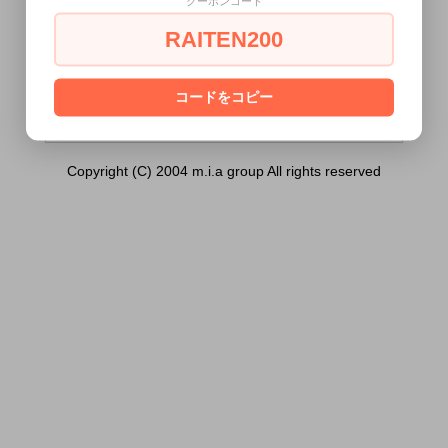
クーポンコード
ーミーバット））は18歳未満の方には販売
できません。
RAITEN200
あなたは18歳以上ですか？
[ はい ]
[ いいえ ]
コードをコピー
Copyright (C) 2004 m.i.a group All rights reserved