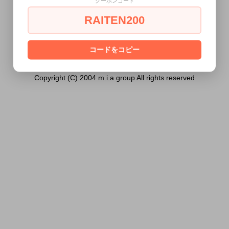
クーポンコード
は18歳未満の方には販売できません。
RAITEN200
あなたは18歳以上ですか？
[ はい ]
[ いいえ ]
コードをコピー
Copyright (C) 2004 m.i.a group All rights reserved