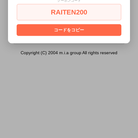
クーポンコード
ポケット付Ｔバック サイズ：Ｍ）は18歳
未満の方には販売できません。
RAITEN200
あなたは18歳以上ですか？
[ はい ]
[ いいえ ]
コードをコピー
Copyright (C) 2004 m.i.a group All rights reserved