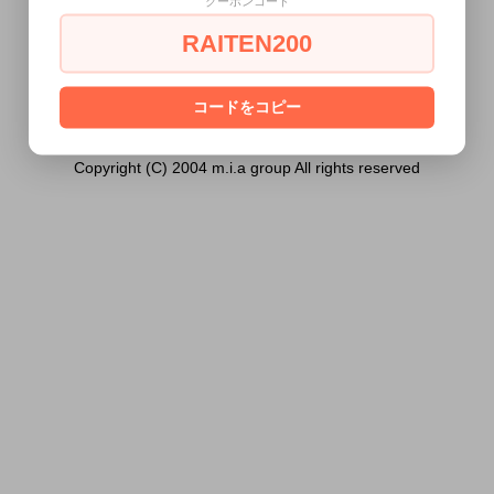
クーポンコード
ク）は18歳未満の方には販売できません。
RAITEN200
あなたは18歳以上ですか？
[ はい ]
[ いいえ ]
コードをコピー
Copyright (C) 2004 m.i.a group All rights reserved