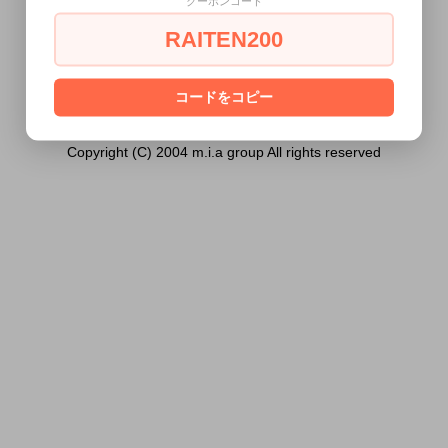
クーポンコード
ません。
RAITEN200
あなたは18歳以上ですか？
[ はい ]
[ いいえ ]
コードをコピー
Copyright (C) 2004 m.i.a group All rights reserved