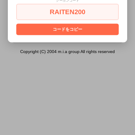
クーポンコード
ィー OL ［0212］）は18歳未満の方に
は販売できません。
RAITEN200
あなたは18歳以上ですか？
[ はい ]
[ いいえ ]
コードをコピー
Copyright (C) 2004 m.i.a group All rights reserved