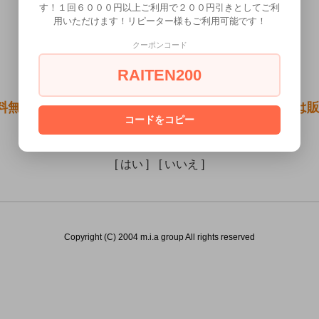
す！１回６０００円以上ご利用で２００円引きとしてご利
用いただけます！リピーター様もご利用可能です！
クーポンコード
RAITEN200
料無料●ア○ルのにおい ブルマ）は18歳未満の方には
コードをコピー
あなたは18歳以上ですか？
[ はい ]
[ いいえ ]
Copyright (C) 2004 m.i.a group All rights reserved