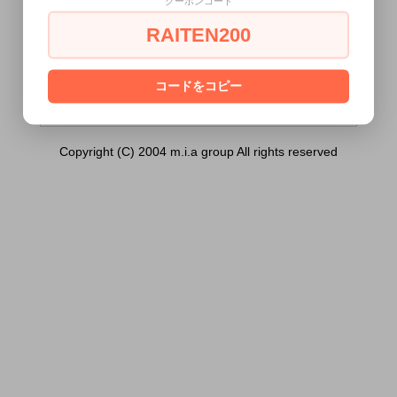
クーポンコード
イト ～果てしない興奮～）は18歳未満の
方には販売できません。
RAITEN200
あなたは18歳以上ですか？
[ はい ]
[ いいえ ]
コードをコピー
Copyright (C) 2004 m.i.a group All rights reserved