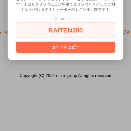
す！１回６０００円以上ご利用で２００円引きとしてご利
用いただけます！リピーター様もご利用可能です！
クーポンコード
RAITEN200
（●送料無料●オカモト0.02 潤滑ゼリー）は18歳未満の方には販売で
あなたは18歳以上ですか？
コードをコピー
[ はい ]
[ いいえ ]
Copyright (C) 2004 m.i.a group All rights reserved