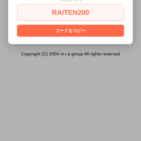
クーポンコード
50ml）は18歳未満の方には販売できませ
ん。
RAITEN200
あなたは18歳以上ですか？
[ はい ]
[ いいえ ]
コードをコピー
Copyright (C) 2004 m.i.a group All rights reserved