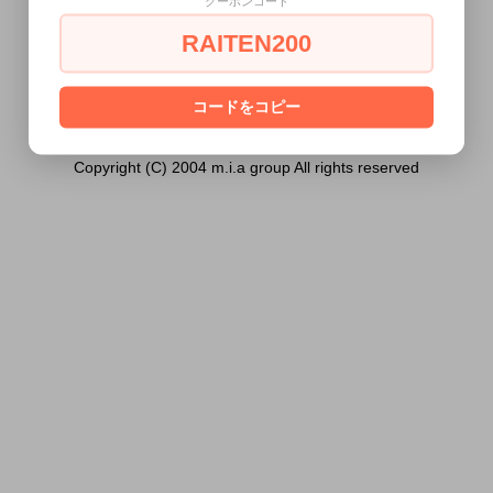
クーポンコード
ません。
RAITEN200
あなたは18歳以上ですか？
[ はい ]
[ いいえ ]
コードをコピー
Copyright (C) 2004 m.i.a group All rights reserved