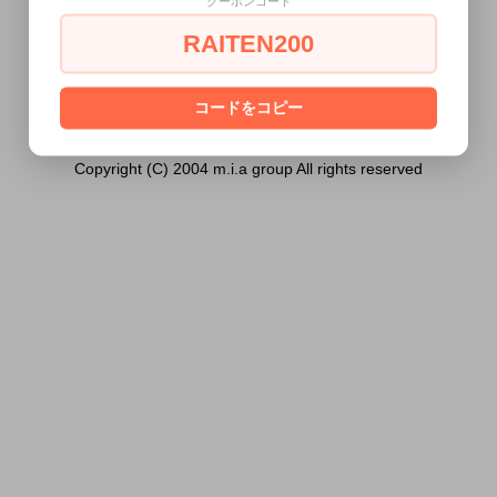
クーポンコード
18歳未満の方には販売できません。
RAITEN200
あなたは18歳以上ですか？
[ はい ]
[ いいえ ]
コードをコピー
Copyright (C) 2004 m.i.a group All rights reserved