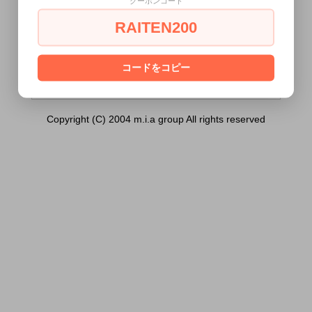
クーポンコード
360ml）は18歳未満の方には販売できませ
ん。
RAITEN200
あなたは18歳以上ですか？
[ はい ]
[ いいえ ]
コードをコピー
Copyright (C) 2004 m.i.a group All rights reserved