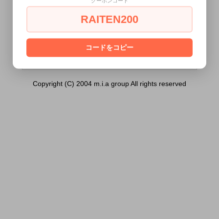
クーポンコード
要 濃密 300ml）は18歳未満の方には販
売できません。
RAITEN200
あなたは18歳以上ですか？
[ はい ]
[ いいえ ]
コードをコピー
Copyright (C) 2004 m.i.a group All rights reserved