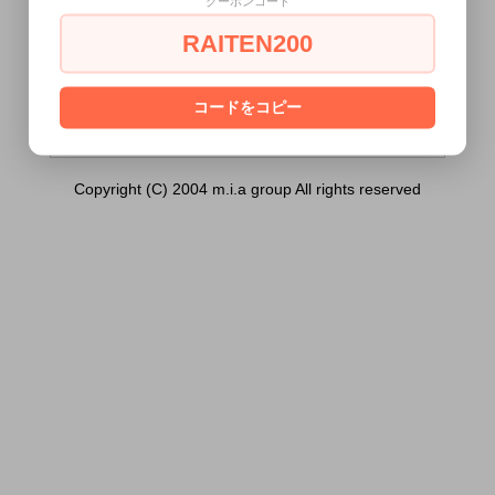
クーポンコード
い不要 300ml）は18歳未満の方には販売
できません。
RAITEN200
あなたは18歳以上ですか？
[ はい ]
[ いいえ ]
コードをコピー
Copyright (C) 2004 m.i.a group All rights reserved