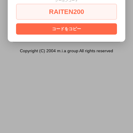
クーポンコード
ィ【邪】）は18歳未満の方には販売できま
せん。
RAITEN200
あなたは18歳以上ですか？
[ はい ]
[ いいえ ]
コードをコピー
Copyright (C) 2004 m.i.a group All rights reserved