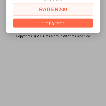
クーポンコード
には販売できません。
RAITEN200
あなたは18歳以上ですか？
[ はい ]
[ いいえ ]
コードをコピー
Copyright (C) 2004 m.i.a group All rights reserved