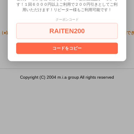
す！１回６０００円以上ご利用で２００円引きとしてご利
用いただけます！リピーター様もご利用可能です！
クーポンコード
RAITEN200
（●送料無料●フィンガースキンDX G-2）は18歳未満の方には販売で
あなたは18歳以上ですか？
コードをコピー
[ はい ]
[ いいえ ]
Copyright (C) 2004 m.i.a group All rights reserved