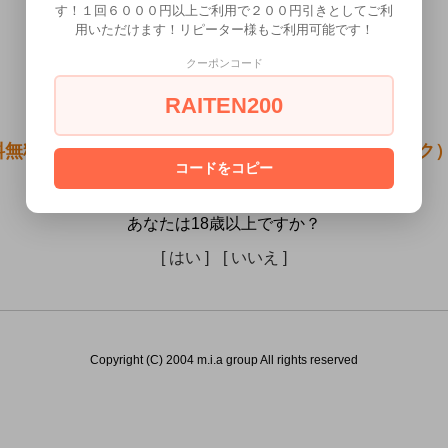
す！１回６０００円以上ご利用で２００円引きとしてご利
用いただけます！リピーター様もご利用可能です！
クーポンコード
RAITEN200
料無料●アナル・ザ・ドクター 【スティック】スモーク）
コードをコピー
には販売できません。
あなたは18歳以上ですか？
[ はい ]
[ いいえ ]
Copyright (C) 2004 m.i.a group All rights reserved