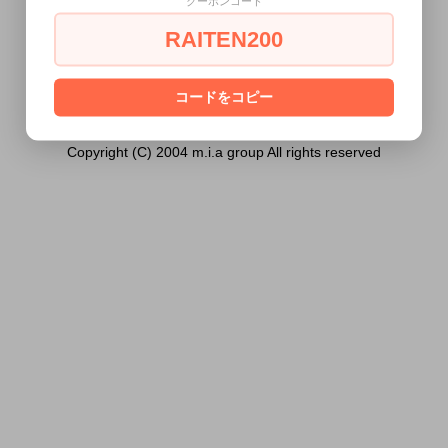
クーポンコード
歳未満の方には販売できません。
RAITEN200
あなたは18歳以上ですか？
[ はい ]
[ いいえ ]
コードをコピー
Copyright (C) 2004 m.i.a group All rights reserved