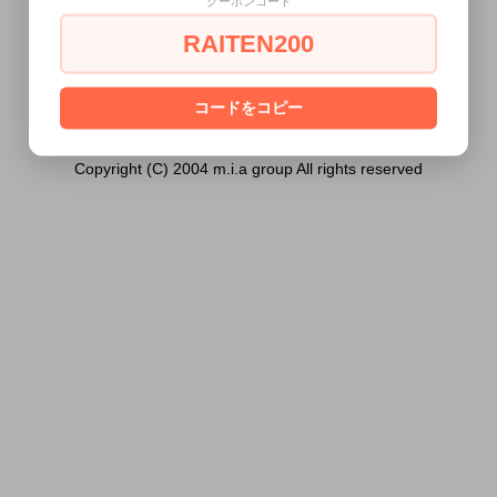
クーポンコード
ません。
RAITEN200
あなたは18歳以上ですか？
[ はい ]
[ いいえ ]
コードをコピー
Copyright (C) 2004 m.i.a group All rights reserved