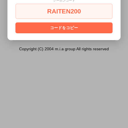
クーポンコード
touch Pink ［コージータッチ ピンク］）
は18歳未満の方には販売できません。
RAITEN200
あなたは18歳以上ですか？
[ はい ]
[ いいえ ]
コードをコピー
Copyright (C) 2004 m.i.a group All rights reserved