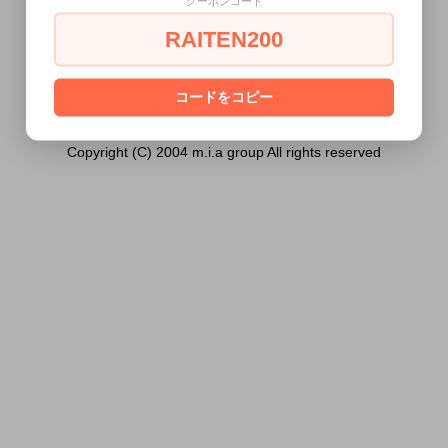
クーポンコード
ません。
RAITEN200
あなたは18歳以上ですか？
[ はい ]
[ いいえ ]
コードをコピー
Copyright (C) 2004 m.i.a group All rights reserved