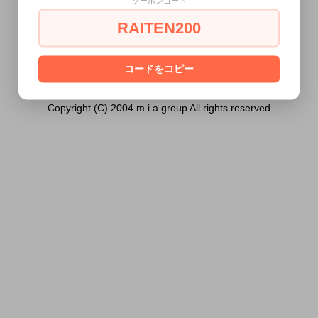
クーポンコード
18歳未満の方には販売できません。
RAITEN200
あなたは18歳以上ですか？
[ はい ]
[ いいえ ]
コードをコピー
Copyright (C) 2004 m.i.a group All rights reserved