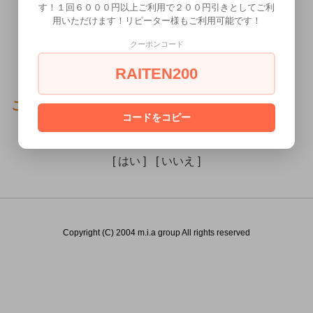
す！１回６０００円以上ご利用で２００円引きとしてご利
用いただけます！リピーター様もご利用可能です！
クーポンコード
RAITEN200
この商品（）は18歳未満の方には販売できません。
コードをコピー
あなたは18歳以上ですか？
[ はい ]
[ いいえ ]
Copyright (C) 2004 m.i.a group All rights reserved