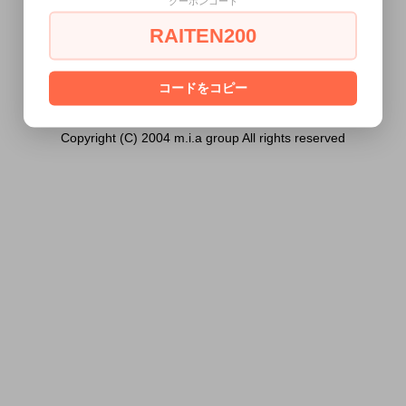
クーポンコード
方には販売できません。
RAITEN200
あなたは18歳以上ですか？
[ はい ]
[ いいえ ]
コードをコピー
Copyright (C) 2004 m.i.a group All rights reserved