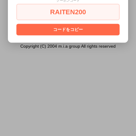
クーポンコード
ません。
RAITEN200
あなたは18歳以上ですか？
[ はい ]
[ いいえ ]
コードをコピー
Copyright (C) 2004 m.i.a group All rights reserved