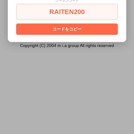
クーポンコード
ません。
RAITEN200
あなたは18歳以上ですか？
[ はい ]
[ いいえ ]
コードをコピー
Copyright (C) 2004 m.i.a group All rights reserved