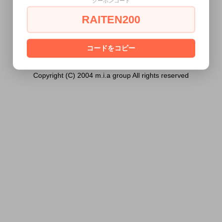
クーポンコード
ません。
RAITEN200
あなたは18歳以上ですか？
[ はい ]
[ いいえ ]
コードをコピー
Copyright (C) 2004 m.i.a group All rights reserved