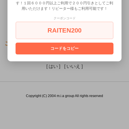
す！１回６０００円以上ご利用で２００円引きとしてご利
用いただけます！リピーター様もご利用可能です！
クーポンコード
RAITEN200
この商品（）は18歳未満の方には販売できません。
コードをコピー
あなたは18歳以上ですか？
[ はい ]
[ いいえ ]
Copyright (C) 2004 m.i.a group All rights reserved