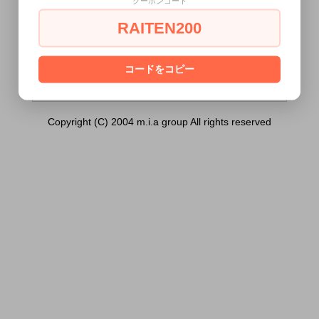
クーポンコード
ローヤルゼリーエキス）は18歳未満の方に
は販売できません。
RAITEN200
あなたは18歳以上ですか？
[ はい ]
[ いいえ ]
コードをコピー
Copyright (C) 2004 m.i.a group All rights reserved