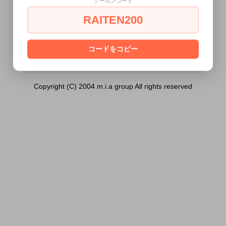
クーポンコード
クリア）は18歳未満の方には販売できませ
ん。
RAITEN200
あなたは18歳以上ですか？
[ はい ]
[ いいえ ]
コードをコピー
Copyright (C) 2004 m.i.a group All rights reserved