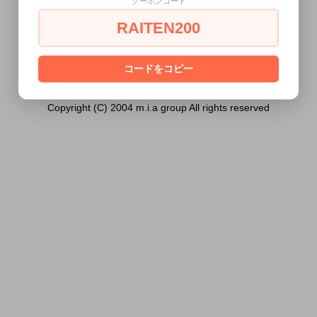
クーポンコード
ません。
RAITEN200
あなたは18歳以上ですか？
[ はい ]
[ いいえ ]
コードをコピー
Copyright (C) 2004 m.i.a group All rights reserved