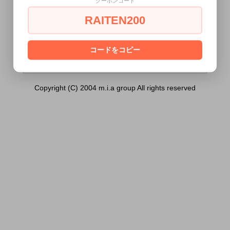
クーポンコード
ーウェーブ）は18歳未満の方には販売でき
ません。
RAITEN200
あなたは18歳以上ですか？
[ はい ]
[ いいえ ]
コードをコピー
Copyright (C) 2004 m.i.a group All rights reserved