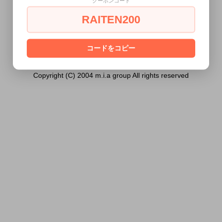
クーポンコード
18歳未満の方には販売できません。
RAITEN200
あなたは18歳以上ですか？
[ はい ]
[ いいえ ]
コードをコピー
Copyright (C) 2004 m.i.a group All rights reserved