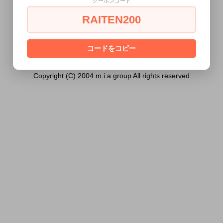
クーポンコード
の方には販売できません。
RAITEN200
あなたは18歳以上ですか？
[ はい ]
[ いいえ ]
コードをコピー
Copyright (C) 2004 m.i.a group All rights reserved