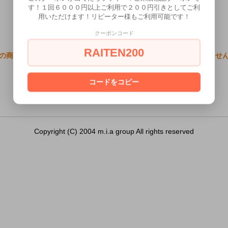
す！１回６０００円以上ご利用で２００円引きとしてご利
用いただけます！リピーター様もご利用可能です！
クーポンコード
RAITEN200
の商品（レグノ Wエナジーリング）は18歳未満の方には販売できませ
あなたは18歳以上ですか？
コードをコピー
[ はい ]
[ いいえ ]
Copyright (C) 2004 m.i.a group All rights reserved