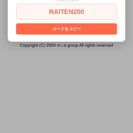
クーポンコード
18歳未満の方には販売できません。
RAITEN200
あなたは18歳以上ですか？
[ はい ]
[ いいえ ]
コードをコピー
Copyright (C) 2004 m.i.a group All rights reserved