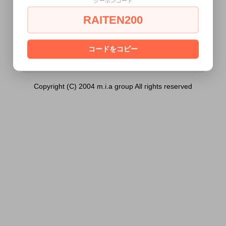
クーポンコード
JOINT_010 鼻フック BLACK）は18歳未
満の方には販売できません。
RAITEN200
あなたは18歳以上ですか？
[ はい ]
[ いいえ ]
コードをコピー
Copyright (C) 2004 m.i.a group All rights reserved