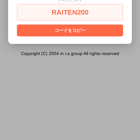
クーポンコード
【TYPE03】 乳首用アクセ）は18歳未満の
方には販売できません。
RAITEN200
あなたは18歳以上ですか？
[ はい ]
[ いいえ ]
コードをコピー
Copyright (C) 2004 m.i.a group All rights reserved