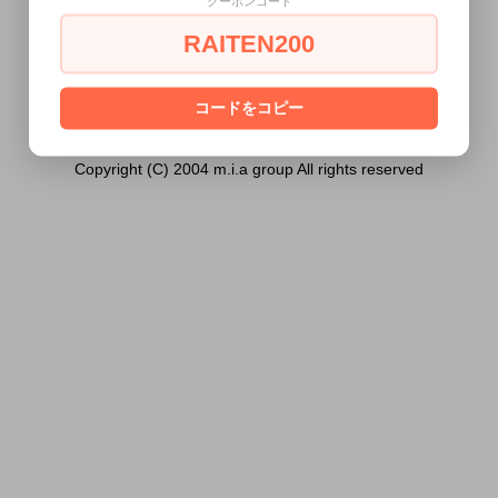
クーポンコード
歳未満の方には販売できません。
RAITEN200
あなたは18歳以上ですか？
[ はい ]
[ いいえ ]
コードをコピー
Copyright (C) 2004 m.i.a group All rights reserved