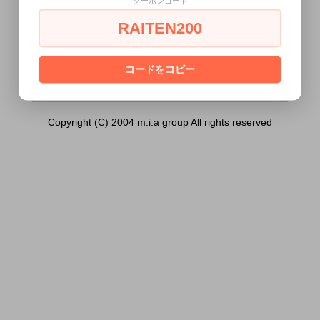
クーポンコード
オーラルワイドナー 2個セット）は18歳未
満の方には販売できません。
RAITEN200
あなたは18歳以上ですか？
[ はい ]
[ いいえ ]
コードをコピー
Copyright (C) 2004 m.i.a group All rights reserved