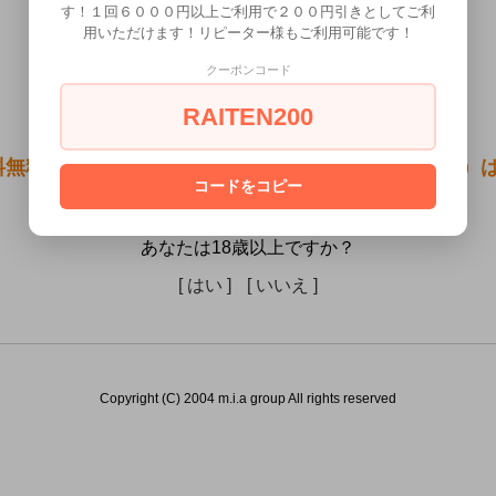
す！１回６０００円以上ご利用で２００円引きとしてご利
用いただけます！リピーター様もご利用可能です！
クーポンコード
RAITEN200
無料●SMart[スマート] ボンテージテープ BLACK）
コードをコピー
は販売できません。
あなたは18歳以上ですか？
[ はい ]
[ いいえ ]
Copyright (C) 2004 m.i.a group All rights reserved