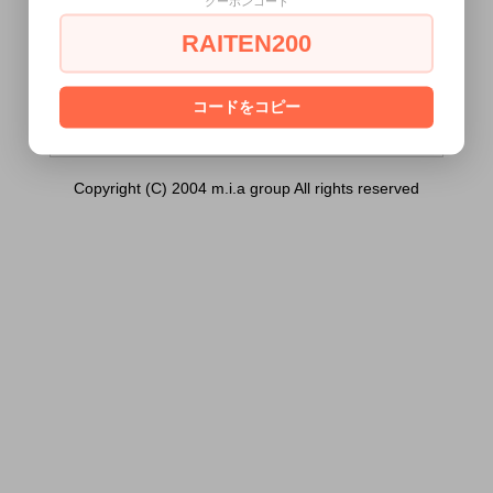
クーポンコード
ンク】）は18歳未満の方には販売できませ
ん。
RAITEN200
あなたは18歳以上ですか？
[ はい ]
[ いいえ ]
コードをコピー
Copyright (C) 2004 m.i.a group All rights reserved