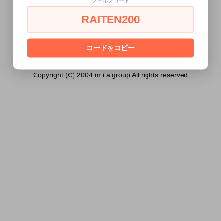
クーポンコード
ません。
RAITEN200
あなたは18歳以上ですか？
[ はい ]
[ いいえ ]
コードをコピー
Copyright (C) 2004 m.i.a group All rights reserved