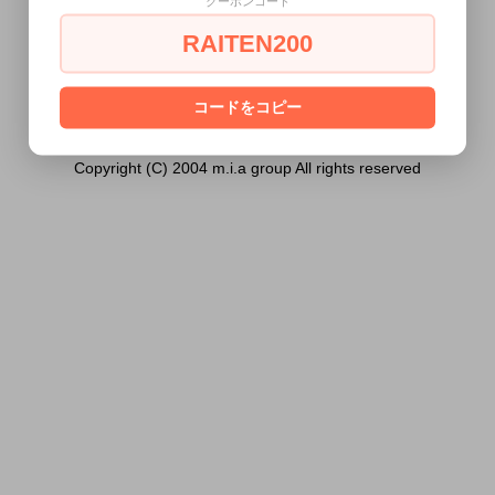
クーポンコード
歳未満の方には販売できません。
RAITEN200
あなたは18歳以上ですか？
[ はい ]
[ いいえ ]
コードをコピー
Copyright (C) 2004 m.i.a group All rights reserved